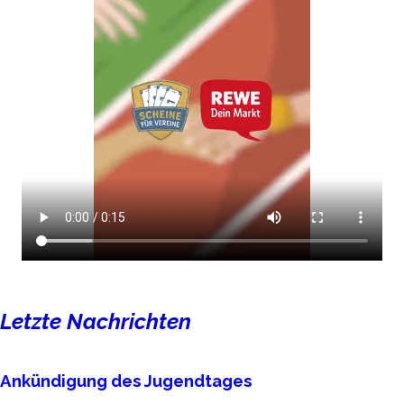
Block überspringen Letzte Nachrichten
Letzte Nachrichten
Ankündigung des Jugendtages